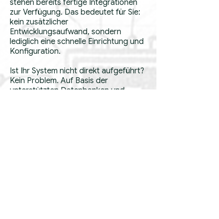
stehen bereits fertige Integrationen
zur Verfügung. Das bedeutet für Sie:
kein zusätzlicher
Entwicklungsaufwand, sondern
lediglich eine schnelle Einrichtung und
Konfiguration.
Ist Ihr System nicht direkt aufgeführt?
Kein Problem. Auf Basis der
unterstützten Datenbanken und
Schnittstellen prüfen wir gerne die
Anbindung und erstellen Ihnen ein
maßgeschneidertes Angebot.
Datenbanken
AlloyDB
Amazon Athena
Amazon DynamoDB
Amazon Redshift