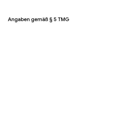
ein neues Level
Angaben gemäß § 5 TMG
SWS SoftWare Schmiede GmbH
Im Hölderle 13
75196 Remchingen
Kontakt
Tel:
07232 3645545
Email:
info@sws-
softwareschmiede.de
USt-IDNr.
DE299960460
Amtsgericht Mannheim
Registernummer HRB 722050
Vertreten durch
Stefan Burghardt
Patrik Adolph