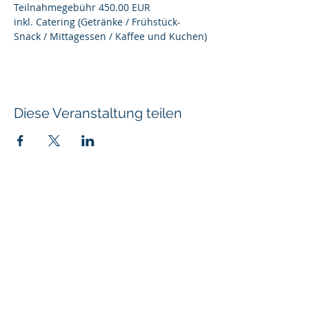
Teilnahmegebühr 450.00 EUR
inkl. Catering (Getränke / Frühstück-
Snack / Mittagessen / Kaffee und Kuchen)
Diese Veranstaltung teilen
Angaben gemäß § 5 TMG
SWS SoftWare Schmiede GmbH
Im Hölderle 13
75196 Remchingen
Kontakt
Tel:
07232 3645545
Email:
info@sws-