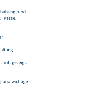
I Kasse.
s?
altung.
hritt gezeigt.
.